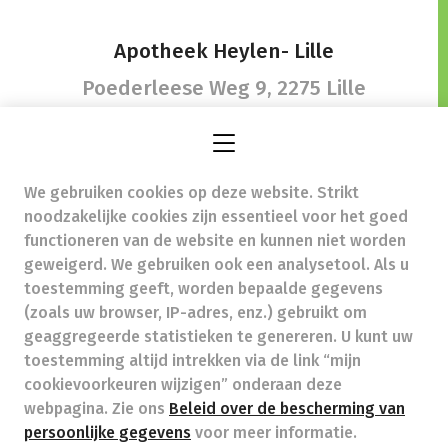
Apotheek Heylen- Lille
Poederleese Weg 9,
2275 Lille
We gebruiken cookies op deze website. Strikt
info@apotheekheylenlille.be
- Ondernemingsnummer
noodzakelijke cookies zijn essentieel voor het goed
(BTW nr.) (BE)0834705388
functioneren van de website en kunnen niet worden
Beroepstitel:
Apotheker werkzaam in België
geweigerd. We gebruiken ook een analysetool. Als u
toestemming geeft, worden bepaalde gegevens
Beroepsvereniging:
Algemene Pharmaceutische
Bond
autorisatienummer FAGG 131902
(zoals uw browser, IP-adres, enz.) gebruikt om
Valt onder toezicht van de Orde der Apothekers,
geaggregeerde statistieken te genereren. U kunt uw
02/537.42.67, Henri Jasparlaan 94 1060 Brussel
toestemming altijd intrekken via de link “mijn
Deontologie:
Code van de farmaceutische plichtenleer
cookievoorkeuren wijzigen” onderaan deze
Tarieven terugbetaalde zorg
webpagina. Zie ons
Beleid over de bescherming van
persoonlijke gegevens
voor meer informatie.